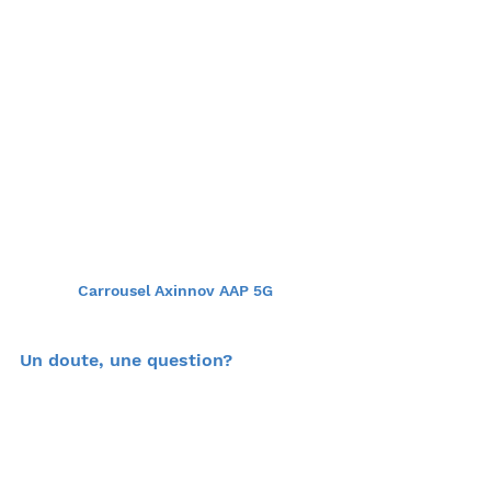
Carrousel Axinnov AAP 5G
Un doute, une question?
Besoin d'aide pour votre dossier?
Contactez l'équipe Axinnov en 
nous envoyant un petit message 