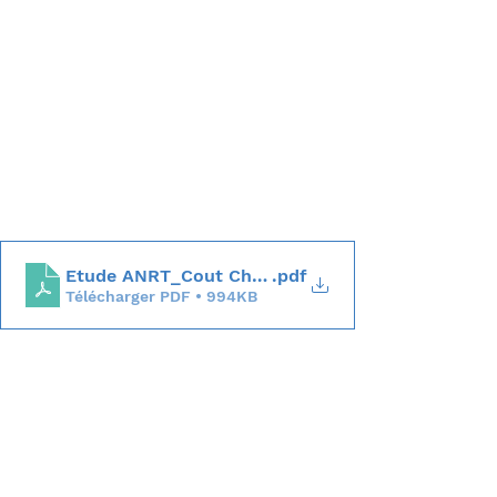
Etude ANRT_Cout Chercheur 2022
.pdf
Télécharger PDF • 994KB
CIR
Innovation
CICO