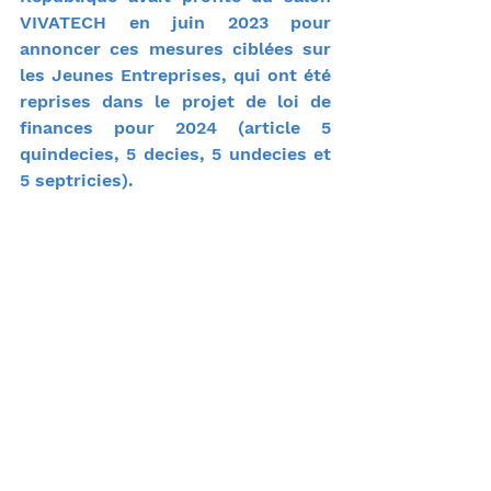
VIVATECH en juin 2023 pour 
annoncer ces mesures ciblées sur 
les Jeunes Entreprises, qui ont été 
reprises dans le projet de loi de 
finances pour 2024 (article 5 
quindecies, 5 decies, 5 undecies et 
5 septricies).
Ces mesures pourraient avoir un 
impact direct sur la création 
d'emplois, avec une estimation de 
500 millions d'euros 
supplémentaires levés par les 
start-ups et PME innovantes 
chaque année, et de 30 000 à 50 
000 emplois créés dans les 5 
prochaines années grâce à ces 
levées de fonds générées et aux 