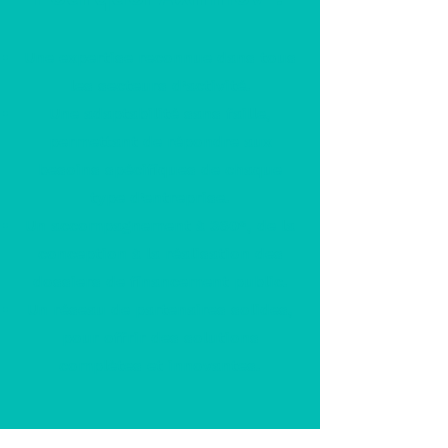
Une expertise reconnue dans tous
les secteurs d’activité.
Une adaptabilité sans faille,
permettant de répondre aux
besoins spécifiques de chaque
type d’entreprise.
Un accompagnement à 360°, de la
conception à la réalisation des
dossiers de financement public.
Un réseau de partenaires solides,
pour offrir des solutions
complètes et innovantes.