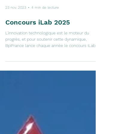
23 nov. 2023
4 min de lecture
Concours iLab 2025
L'innovation technologique est le moteur du
progrès, et pour soutenir cette dynamique,
BpiFrance lance chaque année le concours iLab,
une initiative qui incarne l'engagement en faveur
de l'entrepreneuriat deeptech. Depuis sa création,
ce concours a émergé comme un dispositif de
financement de choix, offrant non seulement des
opportunités financières clés mais également un
écosystème propice à la croissance et à la
collaboration. Focus sur les éléments clés de ce
concours. iLa