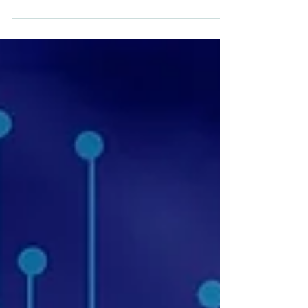
💬 Peut-on bénéficier du CIR, du CII et des aides à
l’innovation ? Pour le dire autrement : un même
projet peut-il bénéficier du Crédit...